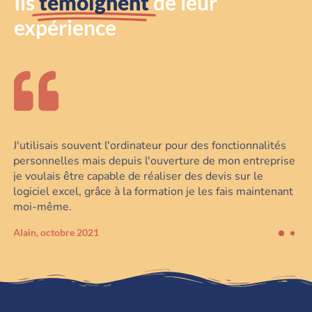
Ils
témoignent
de leur
expérience
 des fonctionnalités
Il est désormais possible pour moi d
re de mon entreprise
documents sur le logiciel WORD et d
es devis sur le
diaporamas sur POWERPOINT.
je les fais maintenant
Chantal, octobre 2021