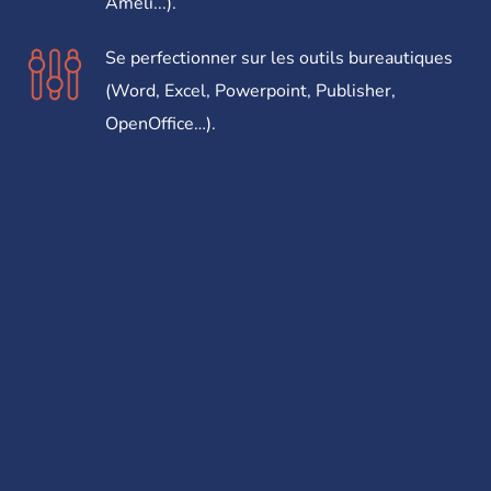
Ameli...).
Se perfectionner sur les outils bureautiques
(Word, Excel, Powerpoint, Publisher,
OpenOffice…).
Formation Numérique
PRÉREQUIS
Evaluation de positionnement pour adapter la
formation en fonction du niveau initial et s'assurer
de la présence des prérequis (une connaissance